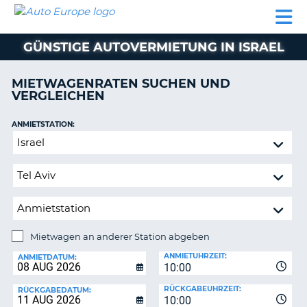
AUTO
MIETWAGEN
WOHNMOBILE
MIETWAGEN
PARTNER
HILFE
EUROPE
MIETEN
WOHNMOBILE
GÜNSTIGE AUTOVERMIETUNG IN ISRAEL
N
MIETEN
PARTNER
MIETWAGENRATEN SUCHEN UND
NE
VERGLEICHEN
HILFE
NG
MEIN
ANMIETSTATION:
KONTO
n,
Mietwagen
MEINE
an
BUCHUNG
anderer
Station
DEUTSCHLAND
abgeben
Mietwagen an anderer Station abgeben
RÜCKGABESTATION:
ANMIETUHRZEIT:
ANMIETDATUM:
10:00
?
RÜCKGABEUHRZEIT:
RÜCKGABEDATUM:
10:00