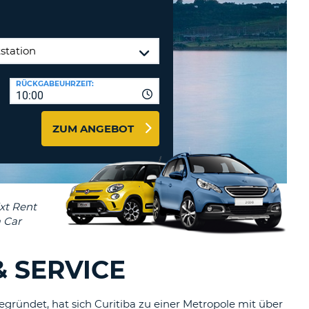
MINDESTENS
EIN
Reisebüros & Web-Affiliates
GROSSBUCHSTABE
LOGIN
MINDESTENS
PASSWORT
ZURÜCKSETZEN
EIN
RÜCKGABEUHRZEIT:
KLEINBUCHSTABE
10:00
MINDESTENS
CANCEL
EINE
ZUM ANGEBOT
ZAHL
MINDESTENS
EIN
SONDERZEICHEN
& SERVICE
gegründet, hat sich Curitiba zu einer Metropole mit über