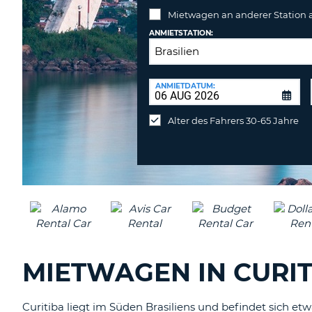
Mietwagen an anderer Station
ANMIETSTATION:
RÜCKGABESTATION:
ANMIETDATUM:
Mietwagen
an
Alter des Fahrers 30-65 Jahre
anderer
Station
abgeben
MIETWAGEN IN CURITI
Curitiba liegt im Süden Brasiliens und befindet sich etw