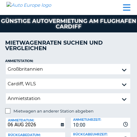
AUTO
MIETWAGEN
WOHNMOBILE
MIETWAGEN
PARTNER
HILFE
EUROPE
MIETEN
WOHNMOBILE
GÜNSTIGE AUTOVERMIETUNG AM FLUGHAFEN
N
MIETEN
CARDIFF
PARTNER
NE
MIETWAGENRATEN SUCHEN UND
HILFE
NG
VERGLEICHEN
MEIN
KONTO
n,
ANMIETSTATION:
Mietwagen
MEINE
an
BUCHUNG
anderer
DEUTSCHLAND
Station
abgeben
Mietwagen an anderer Station abgeben
RÜCKGABESTATION:
ANMIETUHRZEIT:
ANMIETDATUM:
?
10:00
RÜCKGABEUHRZEIT:
RÜCKGABEDATUM: