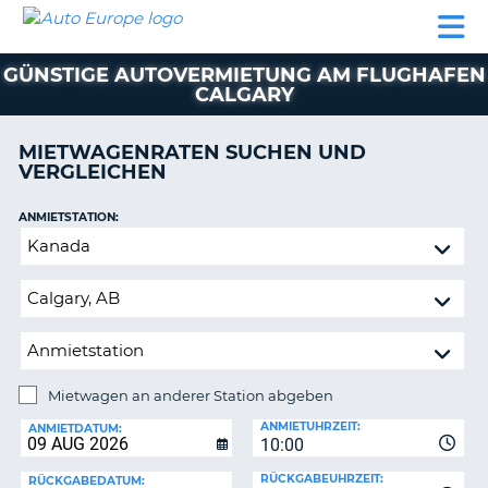
AUTO
MIETWAGEN
WOHNMOBILE
MIETWAGEN
PARTNER
HILFE
EUROPE
MIETEN
WOHNMOBILE
GÜNSTIGE AUTOVERMIETUNG AM FLUGHAFEN
N
MIETEN
CALGARY
PARTNER
NE
MIETWAGENRATEN SUCHEN UND
HILFE
NG
VERGLEICHEN
MEIN
KONTO
n,
ANMIETSTATION:
Mietwagen
MEINE
an
BUCHUNG
anderer
DEUTSCHLAND
Station
abgeben
Mietwagen an anderer Station abgeben
RÜCKGABESTATION:
ANMIETUHRZEIT:
ANMIETDATUM:
?
10:00
RÜCKGABEUHRZEIT:
RÜCKGABEDATUM: