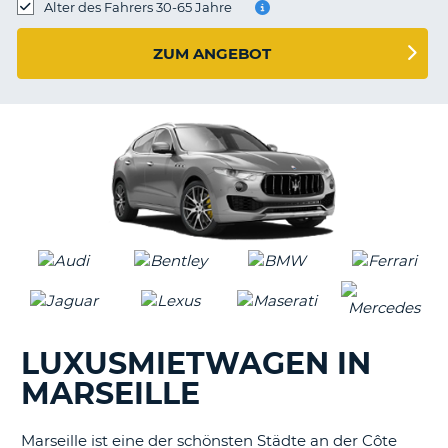
s
Alter des Fahrers 30-65 Jahre
ZUM ANGEBOT
s
LUXUSMIETWAGEN IN
MARSEILLE
Marseille ist eine der schönsten Städte an der Côte
Z