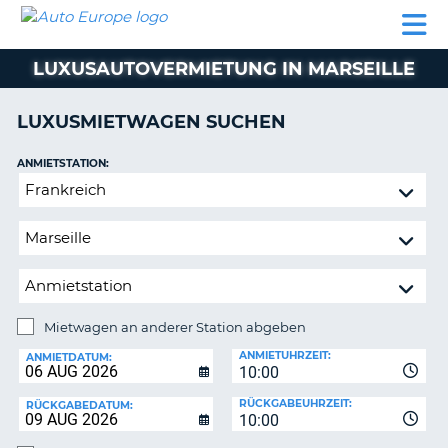
AUTO
MIETWAGEN
WOHNMOBILE
MIETWAGEN
PARTNER
HILFE
EUROPE
MIETEN
WOHNMOBILE
LUXUSAUTOVERMIETUNG IN MARSEILLE
N
MIETEN
PARTNER
LUXUSMIETWAGEN SUCHEN
NE
HILFE
NG
ANMIETSTATION:
MEIN
Mietwagen
KONTO
n,
an
MEINE
anderer
BUCHUNG
Station
abgeben
DEUTSCHLAND
Mietwagen an anderer Station abgeben
RÜCKGABESTATION:
ANMIETUHRZEIT:
ANMIETDATUM:
10:00
?
RÜCKGABEUHRZEIT:
RÜCKGABEDATUM:
10:00