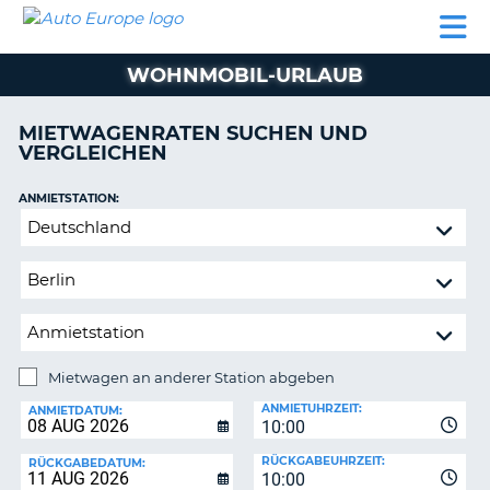
AUTO
MIETWAGEN
WOHNMOBILE
MIETWAGEN
PARTNER
HILFE
EUROPE
MIETEN
WOHNMOBILE
WOHNMOBIL-URLAUB
N
MIETEN
PARTNER
MIETWAGENRATEN SUCHEN UND
NE
VERGLEICHEN
HILFE
NG
MEIN
ANMIETSTATION:
KONTO
n,
Mietwagen
MEINE
an
BUCHUNG
anderer
Station
DEUTSCHLAND
abgeben
Mietwagen an anderer Station abgeben
RÜCKGABESTATION:
ANMIETUHRZEIT:
ANMIETDATUM:
10:00
?
RÜCKGABEUHRZEIT:
RÜCKGABEDATUM:
10:00