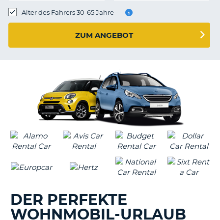
s
Alter des Fahrers 30-65 Jahre
ZUM ANGEBOT
s
DER PERFEKTE
WOHNMOBIL-URLAUB
Z