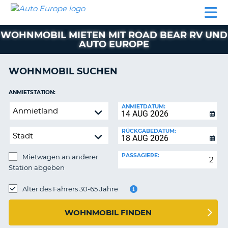
AUTO
MIETWAGEN
WOHNMOBILE
MIETWAGEN
PARTNER
HILFE
EUROPE
MIETEN
WOHNMOBILE
WOHNMOBIL MIETEN MIT ROAD BEAR RV UND
N
MIETEN
AUTO EUROPE
PARTNER
NE
WOHNMOBIL SUCHEN
HILFE
NG
MEIN
ANMIETSTATION:
KONTO
n,
Mietwagen
ANMIETDATUM:
MEINE
an
BUCHUNG
anderer
RÜCKGABEDATUM:
Station
DEUTSCHLAND
abgeben
PASSAGIERE:
Mietwagen an anderer
Station abgeben
RÜCKGABESTATION:
Alter des Fahrers 30-65 Jahre
?
WOHNMOBIL FINDEN