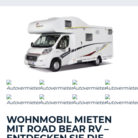
s
s
WOHNMOBIL MIETEN
MIT ROAD BEAR RV –
Z