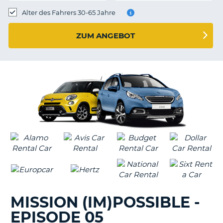
s
Alter des Fahrers 30-65 Jahre
ZUM ANGEBOT
s
MISSION (IM)POSSIBLE -
EPISODE 05
Z