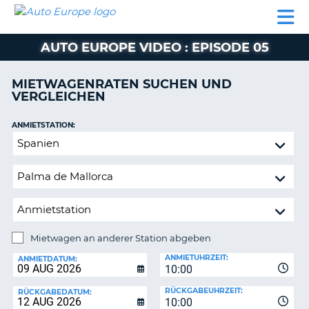
AUTO
MIETWAGEN
WOHNMOBILE
MIETWAGEN
PARTNER
HILFE
EUROPE
MIETEN
WOHNMOBILE
AUTO EUROPE VIDEO : EPISODE 05
N
MIETEN
PARTNER
MIETWAGENRATEN SUCHEN UND
NE
VERGLEICHEN
HILFE
NG
MEIN
ANMIETSTATION:
KONTO
n,
Mietwagen
MEINE
an
BUCHUNG
anderer
Station
DEUTSCHLAND
abgeben
Mietwagen an anderer Station abgeben
RÜCKGABESTATION:
ANMIETUHRZEIT:
ANMIETDATUM:
10:00
?
RÜCKGABEUHRZEIT:
RÜCKGABEDATUM:
10:00