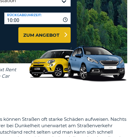
MINDESTENS
EIN
Reisebüros & Web-Affiliates
RÜCKGABEUHRZEIT:
GROSSBUCHSTABE
10:00
LOGIN
MINDESTENS
PASSWORT
ZURÜCKSETZEN
EIN
ZUM ANGEBOT
KLEINBUCHSTABE
MINDESTENS
CANCEL
EINE
ZAHL
MINDESTENS
EIN
SONDERZEICHEN
ts können Straßen oft starke Schäden aufweisen. Nachts
er bei Dunkelheit unerwartet am Straßenverkehr
utschland recht selten und man kann sich schnell