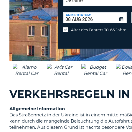
RÜCKGABESTATION:
ANMIETDATUM:
Mietwagen
an
Alter des Fahrers 30-65 Jahre
anderer
Station
abgeben
VERKEHRSREGELN IN
Allgemeine Information
Das Straßennetz in der Ukraine ist in einem mittelmäß
kann durch die mangelnde Beleuchtung die Autofahrt
teilnehmen. Aus diesem Grund ist nachts besondere Vor