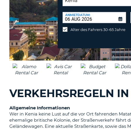
RÜCKGABESTATION:
ANMIETDATUM:
Mietwagen
an
Alter des Fahrers 30-65 Jahre
anderer
Station
abgeben
VERKEHRSREGELN IN
Allgemeine Informationen
Wer in Kenia keine Lust auf die vor Ort fahrenden Matat
ehemalige britische Kolonie, der Straßenverkehr fährt d
Geländewagen. Eine aktuelle Straßenkarte, sowie das