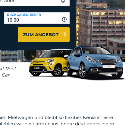
MINDESTENS
EIN
Reisebüros & Web-Affiliates
RÜCKGABEUHRZEIT:
GROSSBUCHSTABE
10:00
LOGIN
MINDESTENS
PASSWORT
ZURÜCKSETZEN
EIN
ZUM ANGEBOT
KLEINBUCHSTABE
MINDESTENS
CANCEL
EINE
ZAHL
MINDESTENS
EIN
SONDERZEICHEN
n Mietwagen und bleibt so flexibel. Kenia ist eine
pfehlen wir bei Fahrten ins innere des Landes einen