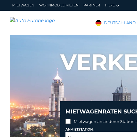
MIETWAGEN
WOHNMOBILE MIETEN
PARTNER
HILFE
AUTO
DEUTSCHLAND
EUROPE
MIETWAGEN
WOHNMOBILE
VERK
MIETEN
PARTNER
HILFE
MEIN
MEINE
KONTO
BUCHUNG
DEUTSCHLAND
MIETWAGENRATEN SUC
Mietwagen an anderer Station
ANMIETSTATION: