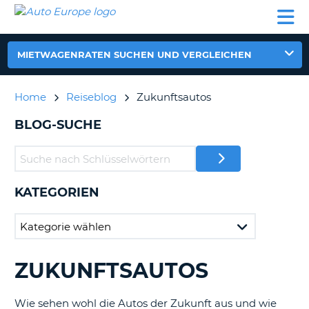
AUTO
MIETWAGEN
WOHNMOBILE
MIETWAGEN
PARTNER
HILFE
EUROPE
MIETEN
WOHNMOBILE
N
MIETEN
MIETWAGENRATEN SUCHEN UND VERGLEICHEN
PARTNER
NE
HILFE
Home
Reiseblog
Zukunftsautos
NG
MEIN
BLOG-SUCHE
KONTO
n,
MEINE
BUCHUNG
KATEGORIEN
DEUTSCHLAND
ZUKUNFTSAUTOS
DURCHSUCHE
?
BLOGS......
Wie sehen wohl die Autos der Zukunft aus und wie