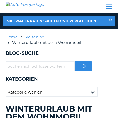
AUTO
MIETWAGEN
WOHNMOBILE
MIETWAGEN
PARTNER
HILFE
EUROPE
MIETEN
WOHNMOBILE
N
MIETEN
MIETWAGENRATEN SUCHEN UND VERGLEICHEN
PARTNER
NE
HILFE
Home
Reiseblog
NG
Winterurlaub mit dem Wohnmobil
MEIN
KONTO
n,
BLOG-SUCHE
MEINE
BUCHUNG
DEUTSCHLAND
KATEGORIEN
?
WINTERURLAUB MIT
DURCHSUCHE
BLOGS......
DEM WOHNMOBIL