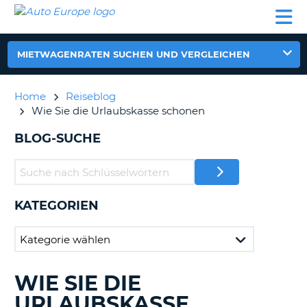
AUTO
MIETWAGEN
WOHNMOBILE
MIETWAGEN
PARTNER
HILFE
EUROPE
MIETEN
WOHNMOBILE
N
MIETEN
MIETWAGENRATEN SUCHEN UND VERGLEICHEN
PARTNER
NE
HILFE
Home
Reiseblog
NG
Wie Sie die Urlaubskasse schonen
MEIN
KONTO
n,
BLOG-SUCHE
MEINE
BUCHUNG
DEUTSCHLAND
KATEGORIEN
?
WIE SIE DIE
DURCHSUCHE
BLOGS......
URLAUBSKASSE