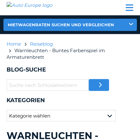
AUTO
MIETWAGEN
WOHNMOBILE
MIETWAGEN
PARTNER
HILFE
EUROPE
MIETEN
WOHNMOBILE
N
MIETEN
MIETWAGENRATEN SUCHEN UND VERGLEICHEN
PARTNER
NE
HILFE
Home
Reiseblog
NG
Warnleuchten - Buntes Farbenspiel im
MEIN
Armaturenbrett
KONTO
n,
BLOG-SUCHE
MEINE
BUCHUNG
DEUTSCHLAND
KATEGORIEN
?
WARNLEUCHTEN -
DURCHSUCHE
BLOGS......