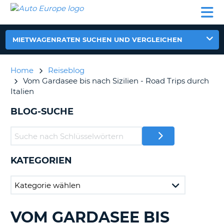
AUTO
MIETWAGEN
WOHNMOBILE
MIETWAGEN
PARTNER
HILFE
EUROPE
MIETEN
WOHNMOBILE
N
MIETEN
MIETWAGENRATEN SUCHEN UND VERGLEICHEN
PARTNER
NE
HILFE
Home
Reiseblog
NG
Vom Gardasee bis nach Sizilien - Road Trips durch
MEIN
Italien
KONTO
n,
BLOG-SUCHE
MEINE
BUCHUNG
DEUTSCHLAND
KATEGORIEN
?
VOM GARDASEE BIS
DURCHSUCHE
BLOGS......