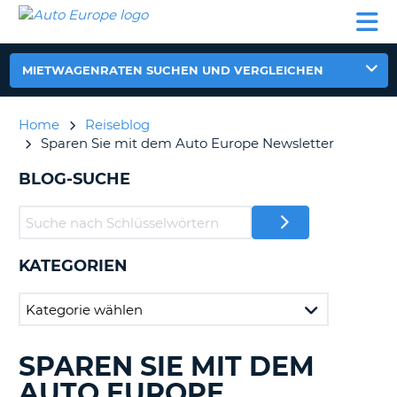
AUTO
MIETWAGEN
WOHNMOBILE
MIETWAGEN
PARTNER
HILFE
EUROPE
MIETEN
WOHNMOBILE
N
MIETEN
MIETWAGENRATEN SUCHEN UND VERGLEICHEN
PARTNER
NE
HILFE
Home
Reiseblog
NG
Sparen Sie mit dem Auto Europe Newsletter
MEIN
KONTO
n,
BLOG-SUCHE
MEINE
BUCHUNG
DEUTSCHLAND
KATEGORIEN
?
SPAREN SIE MIT DEM
DURCHSUCHE
BLOGS......
AUTO EUROPE