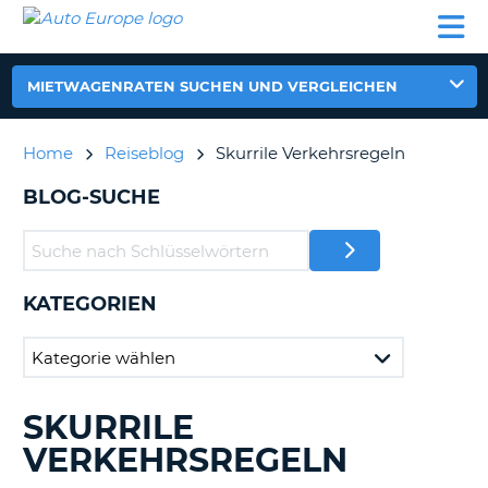
AUTO
MIETWAGEN
WOHNMOBILE
MIETWAGEN
PARTNER
HILFE
EUROPE
MIETEN
WOHNMOBILE
N
MIETEN
MIETWAGENRATEN SUCHEN UND VERGLEICHEN
PARTNER
NE
HILFE
Home
Reiseblog
Skurrile Verkehrsregeln
NG
MEIN
BLOG-SUCHE
KONTO
n,
MEINE
BUCHUNG
KATEGORIEN
DEUTSCHLAND
SKURRILE
DURCHSUCHE
?
BLOGS......
VERKEHRSREGELN