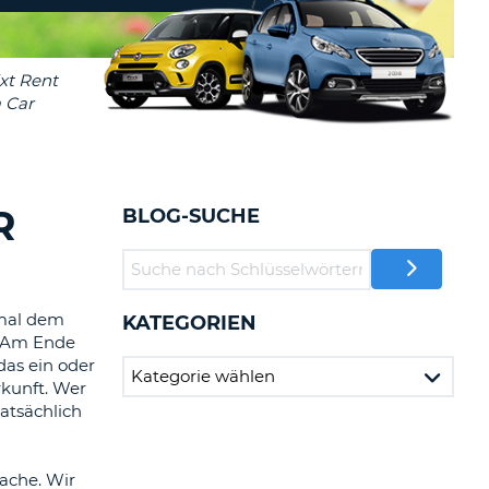
MINDESTENS
EIN
Reisebüros & Web-Affiliates
GROSSBUCHSTABE
LOGIN
MINDESTENS
PASSWORT
ZURÜCKSETZEN
EIN
KLEINBUCHSTABE
MINDESTENS
CANCEL
EINE
R
BLOG-SUCHE
ZAHL
MINDESTENS
EIN
SONDERZEICHEN
 mal dem
KATEGORIEN
. Am Ende
das ein oder
rkunft. Wer
atsächlich
sache. Wir