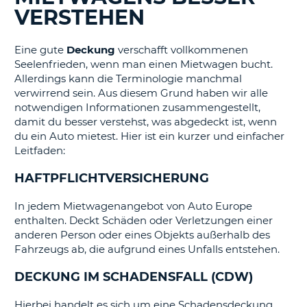
s
VERSTEHEN
Eine gute
Deckung
verschafft vollkommenen
Seelenfrieden, wenn man einen Mietwagen bucht.
Allerdings kann die Terminologie manchmal
s
verwirrend sein. Aus diesem Grund haben wir alle
notwendigen Informationen zusammengestellt,
damit du besser verstehst, was abgedeckt ist, wenn
du ein Auto mietest. Hier ist ein kurzer und einfacher
Leitfaden:
HAFTPFLICHTVERSICHERUNG
In jedem Mietwagenangebot von Auto Europe
enthalten. Deckt Schäden oder Verletzungen einer
anderen Person oder eines Objekts außerhalb des
Fahrzeugs ab, die aufgrund eines Unfalls entstehen.
DECKUNG IM SCHADENSFALL (CDW)
Hierbei handelt es sich um eine Schadensdeckung,
Z