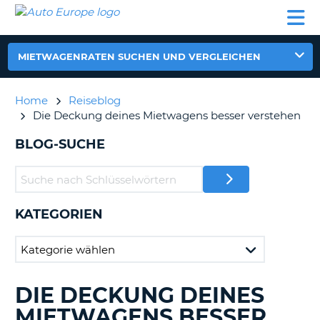
AUTO
MIETWAGEN
WOHNMOBILE
MIETWAGEN
PARTNER
HILFE
EUROPE
MIETEN
WOHNMOBILE
N
MIETEN
MIETWAGENRATEN SUCHEN UND VERGLEICHEN
PARTNER
NE
HILFE
Home
Reiseblog
NG
Die Deckung deines Mietwagens besser verstehen
MEIN
KONTO
n,
BLOG-SUCHE
MEINE
BUCHUNG
DEUTSCHLAND
KATEGORIEN
?
DIE DECKUNG DEINES
DURCHSUCHE
BLOGS......
MIETWAGENS BESSER