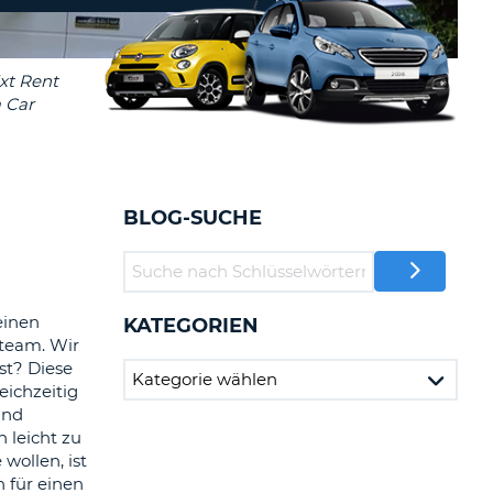
MINDESTENS
EIN
Reisebüros & Web-Affiliates
GROSSBUCHSTABE
LOGIN
MINDESTENS
PASSWORT
ZURÜCKSETZEN
EIN
KLEINBUCHSTABE
MINDESTENS
CANCEL
EINE
BLOG-SUCHE
ZAHL
MINDESTENS
EIN
SONDERZEICHEN
einen
KATEGORIEN
team. Wir
st? Diese
eichzeitig
und
 leicht zu
wollen, ist
h für einen