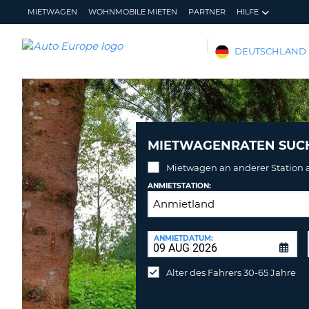
MIETWAGEN
WOHNMOBILE MIETEN
PARTNER
HILFE
AUTO
DEUTSCHLAND
EUROPE
MIETWAGEN
WOHNMOBILE
MIETEN
MIETWAGENRATEN SUC
PARTNER
Mietwagen an anderer Station
HILFE
ANMIETSTATION:
MEIN
MEINE
KONTO
BUCHUNG
RÜCKGABESTATION:
DEUTSCHLAND
ANMIETDATUM:
Mietwagen
an
Alter des Fahrers 30-65 Jahre
anderer
Station
abgeben