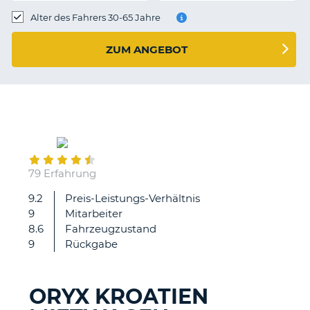
s
Alter des Fahrers 30-65 Jahre
ZUM ANGEBOT
s
June
30
79 Erfahrung
9.2
Preis-Leistungs-Verhältnis
Alles
9
Mitarbeiter
bestens.
8.6
Fahrzeugzustand
Schnelle
9
Rückgabe
Abwicklung
(Anmietung
und
ORYX KROATIEN
Abgabe),
Z