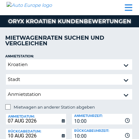
AUTO
MIETWAGEN
WOHNMOBILE
MIETWAGEN
PARTNER
HILFE
EUROPE
MIETEN
WOHNMOBILE
ORYX KROATIEN KUNDENBEWERTUNGEN
N
MIETEN
PARTNER
MIETWAGENRATEN SUCHEN UND
NE
VERGLEICHEN
HILFE
NG
MEIN
ANMIETSTATION:
KONTO
n,
Mietwagen
MEINE
an
BUCHUNG
anderer
Station
DEUTSCHLAND
abgeben
Mietwagen an anderer Station abgeben
RÜCKGABESTATION:
ANMIETUHRZEIT:
ANMIETDATUM:
10:00
?
RÜCKGABEUHRZEIT:
RÜCKGABEDATUM:
10:00