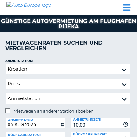
AUTO
MIETWAGEN
WOHNMOBILE
MIETWAGEN
PARTNER
HILFE
EUROPE
MIETEN
WOHNMOBILE
GÜNSTIGE AUTOVERMIETUNG AM FLUGHAFEN
N
MIETEN
RIJEKA
PARTNER
NE
MIETWAGENRATEN SUCHEN UND
HILFE
NG
VERGLEICHEN
MEIN
KONTO
n,
ANMIETSTATION:
Mietwagen
MEINE
an
BUCHUNG
anderer
DEUTSCHLAND
Station
abgeben
Mietwagen an anderer Station abgeben
RÜCKGABESTATION:
ANMIETUHRZEIT:
ANMIETDATUM:
?
10:00
RÜCKGABEUHRZEIT:
RÜCKGABEDATUM: