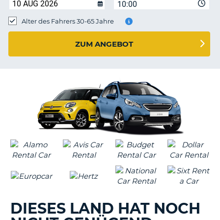
s
10:00
Alter des Fahrers 30-65 Jahre
ZUM ANGEBOT
s
DIESES LAND HAT NOCH
Z