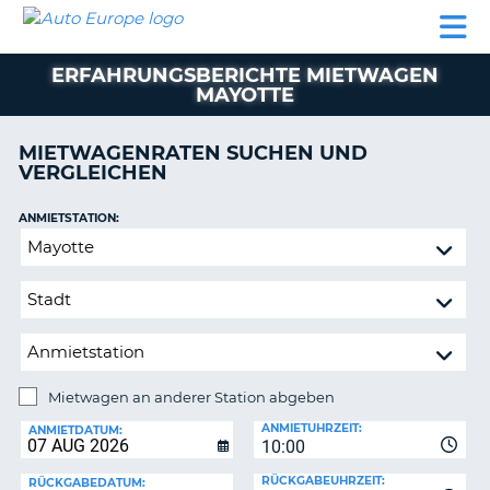
AUTO
MIETWAGEN
WOHNMOBILE
MIETWAGEN
PARTNER
HILFE
EUROPE
MIETEN
WOHNMOBILE
ERFAHRUNGSBERICHTE MIETWAGEN
N
MIETEN
MAYOTTE
PARTNER
NE
MIETWAGENRATEN SUCHEN UND
HILFE
NG
VERGLEICHEN
MEIN
KONTO
n,
ANMIETSTATION:
Mietwagen
MEINE
an
BUCHUNG
anderer
DEUTSCHLAND
Station
abgeben
Mietwagen an anderer Station abgeben
RÜCKGABESTATION:
ANMIETUHRZEIT:
ANMIETDATUM:
?
10:00
RÜCKGABEUHRZEIT:
RÜCKGABEDATUM: