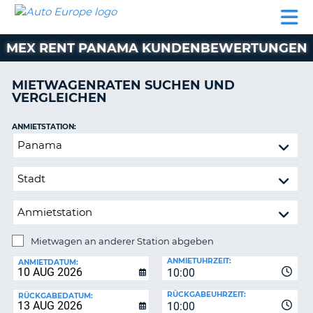
AUTO
MIETWAGEN
WOHNMOBILE
MIETWAGEN
PARTNER
HILFE
EUROPE
MIETEN
WOHNMOBILE
MEX RENT PANAMA KUNDENBEWERTUNGEN
N
MIETEN
PARTNER
MIETWAGENRATEN SUCHEN UND
NE
VERGLEICHEN
HILFE
NG
MEIN
ANMIETSTATION:
KONTO
n,
Mietwagen
MEINE
an
BUCHUNG
anderer
Station
DEUTSCHLAND
abgeben
Mietwagen an anderer Station abgeben
RÜCKGABESTATION:
ANMIETUHRZEIT:
ANMIETDATUM:
10:00
?
RÜCKGABEUHRZEIT:
RÜCKGABEDATUM:
10:00