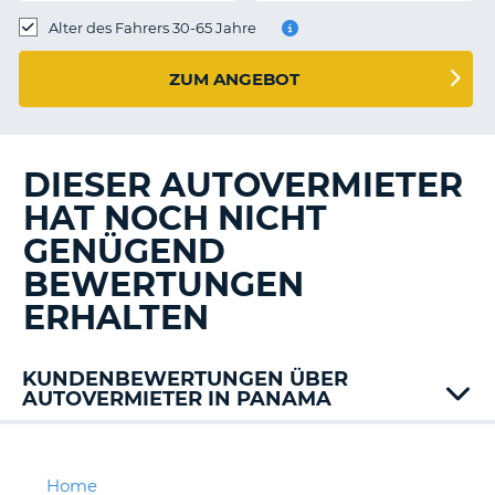
s
Alter des Fahrers 30-65 Jahre
ZUM ANGEBOT
s
DIESER AUTOVERMIETER
HAT NOCH NICHT
GENÜGEND
BEWERTUNGEN
ERHALTEN
KUNDENBEWERTUNGEN ÜBER
AUTOVERMIETER IN PANAMA
Alamo
Avis
Dollar
Home
Z