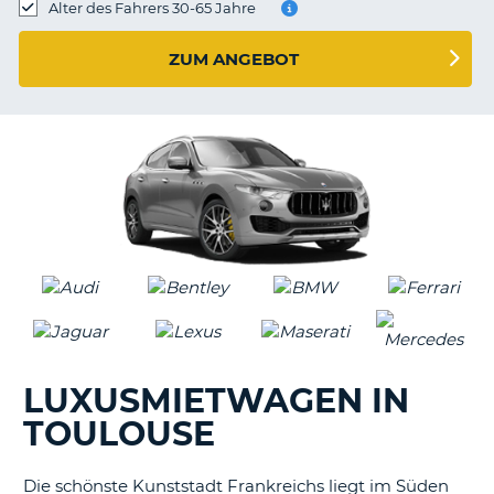
s
Alter des Fahrers 30-65 Jahre
ZUM ANGEBOT
s
LUXUSMIETWAGEN IN
TOULOUSE
Die schönste Kunststadt Frankreichs liegt im Süden
Z