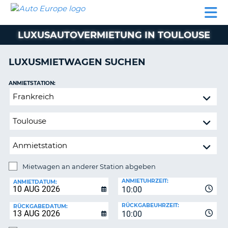
AUTO
MIETWAGEN
WOHNMOBILE
MIETWAGEN
PARTNER
HILFE
EUROPE
MIETEN
WOHNMOBILE
LUXUSAUTOVERMIETUNG IN TOULOUSE
N
MIETEN
PARTNER
LUXUSMIETWAGEN SUCHEN
NE
HILFE
NG
ANMIETSTATION:
MEIN
Mietwagen
KONTO
n,
an
MEINE
anderer
BUCHUNG
Station
abgeben
DEUTSCHLAND
Mietwagen an anderer Station abgeben
RÜCKGABESTATION:
ANMIETUHRZEIT:
ANMIETDATUM:
10:00
?
RÜCKGABEUHRZEIT:
RÜCKGABEDATUM:
10:00