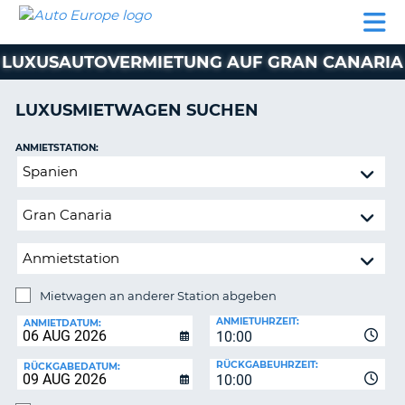
AUTO
MIETWAGEN
WOHNMOBILE
MIETWAGEN
PARTNER
HILFE
EUROPE
MIETEN
WOHNMOBILE
LUXUSAUTOVERMIETUNG AUF GRAN CANARIA
N
MIETEN
PARTNER
LUXUSMIETWAGEN SUCHEN
NE
HILFE
NG
ANMIETSTATION:
MEIN
Mietwagen
KONTO
n,
an
MEINE
anderer
BUCHUNG
Station
abgeben
DEUTSCHLAND
Mietwagen an anderer Station abgeben
RÜCKGABESTATION:
ANMIETUHRZEIT:
ANMIETDATUM:
10:00
?
RÜCKGABEUHRZEIT:
RÜCKGABEDATUM:
10:00