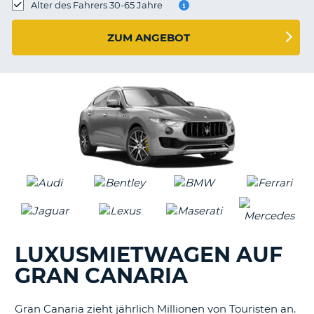
s
Alter des Fahrers 30-65 Jahre
ZUM ANGEBOT
s
LUXUSMIETWAGEN AUF
GRAN CANARIA
Gran Canaria zieht jährlich Millionen von Touristen an.
Z