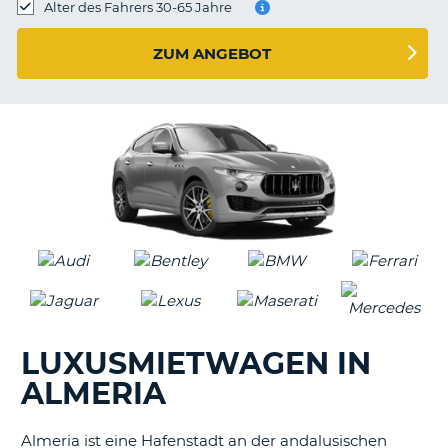
s
Alter des Fahrers 30-65 Jahre
ZUM ANGEBOT
s
LUXUSMIETWAGEN IN
ALMERIA
Almeria ist eine Hafenstadt an der andalusischen
Z