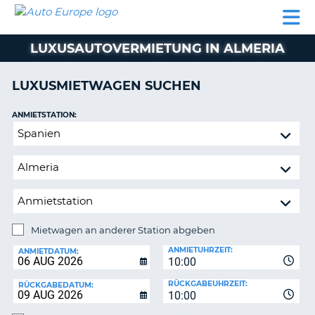
AUTO
MIETWAGEN
WOHNMOBILE
MIETWAGEN
PARTNER
HILFE
EUROPE
MIETEN
WOHNMOBILE
LUXUSAUTOVERMIETUNG IN ALMERIA
N
MIETEN
PARTNER
LUXUSMIETWAGEN SUCHEN
NE
HILFE
NG
ANMIETSTATION:
MEIN
Mietwagen
KONTO
n,
an
MEINE
anderer
BUCHUNG
Station
abgeben
DEUTSCHLAND
Mietwagen an anderer Station abgeben
RÜCKGABESTATION:
ANMIETUHRZEIT:
ANMIETDATUM:
10:00
?
RÜCKGABEUHRZEIT:
RÜCKGABEDATUM:
10:00