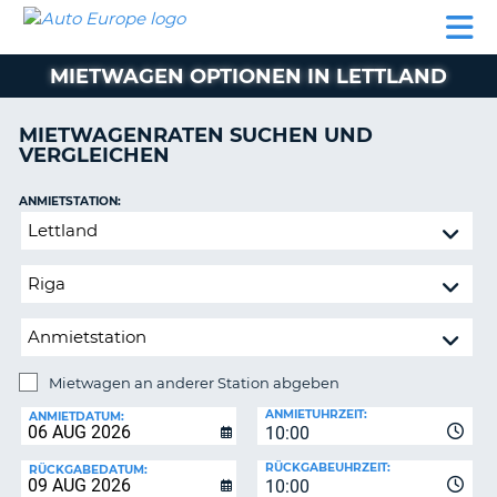
AUTO
MIETWAGEN
WOHNMOBILE
MIETWAGEN
PARTNER
HILFE
EUROPE
MIETEN
WOHNMOBILE
MIETWAGEN OPTIONEN IN LETTLAND
N
MIETEN
PARTNER
MIETWAGENRATEN SUCHEN UND
NE
VERGLEICHEN
HILFE
NG
MEIN
ANMIETSTATION:
KONTO
n,
Mietwagen
MEINE
an
BUCHUNG
anderer
Station
DEUTSCHLAND
abgeben
Mietwagen an anderer Station abgeben
RÜCKGABESTATION:
ANMIETUHRZEIT:
ANMIETDATUM:
10:00
?
RÜCKGABEUHRZEIT:
RÜCKGABEDATUM:
10:00