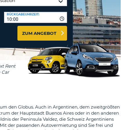
MINDESTENS
EIN
Reisebüros & Web-Affiliates
RÜCKGABEUHRZEIT:
GROSSBUCHSTABE
10:00
LOGIN
MINDESTENS
PASSWORT
ZURÜCKSETZEN
EIN
ZUM ANGEBOT
KLEINBUCHSTABE
MINDESTENS
CANCEL
EINE
ZAHL
MINDESTENS
EIN
SONDERZEICHEN
nd um den Globus. Auch in Argentinen, dem zweitgrößten
trum der Hauptstadt Buenos Aires oder in den anderen
dnis der Peninsula Valdez, die Schweiz Argentiniens
Mit der passenden Autovermietung sind Sie frei und