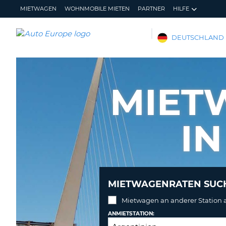
MIETWAGEN
WOHNMOBILE MIETEN
PARTNER
HILFE
AUTO
DEUTSCHLAND
EUROPE
MIETWAGEN
WOHNMOBILE
MIET
MIETEN
PARTNER
IN
HILFE
MEIN
MEINE
KONTO
BUCHUNG
DEUTSCHLAND
MIETWAGENRATEN SUC
Mietwagen an anderer Station
ANMIETSTATION: