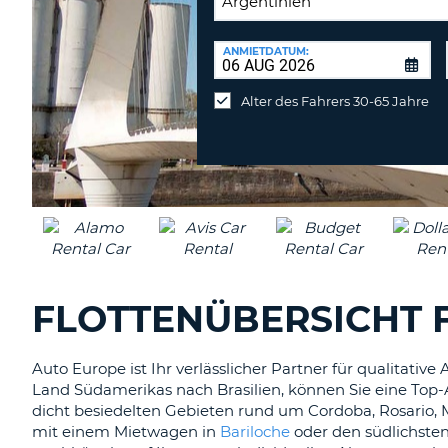
RÜCKGABESTATION:
ANMIETDATUM:
Mietwagen
an
Alter des Fahrers 30-65 Jahre
anderer
Station
abgeben
FLOTTENÜBERSICHT 
Auto Europe ist Ihr verlässlicher Partner für qualitat
Land Südamerikas nach Brasilien, können Sie eine Top
dicht besiedelten Gebieten rund um Cordoba, Rosario, 
mit einem Mietwagen in
Bariloche
oder den südlichsten