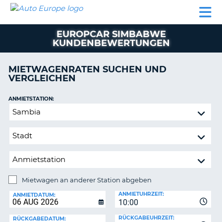
AUTO
MIETWAGEN
WOHNMOBILE
MIETWAGEN
PARTNER
HILFE
EUROPE
MIETEN
WOHNMOBILE
EUROPCAR SIMBABWE
N
MIETEN
KUNDENBEWERTUNGEN
PARTNER
NE
MIETWAGENRATEN SUCHEN UND
HILFE
NG
VERGLEICHEN
MEIN
KONTO
n,
ANMIETSTATION:
Mietwagen
MEINE
an
BUCHUNG
anderer
DEUTSCHLAND
Station
abgeben
Mietwagen an anderer Station abgeben
RÜCKGABESTATION:
ANMIETUHRZEIT:
ANMIETDATUM:
?
10:00
RÜCKGABEUHRZEIT:
RÜCKGABEDATUM: