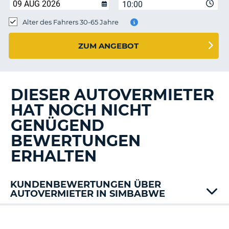
s
10:00
Alter des Fahrers 30-65 Jahre
ZUM ANGEBOT
s
DIESER AUTOVERMIETER
HAT NOCH NICHT
GENÜGEND
BEWERTUNGEN
ERHALTEN
KUNDENBEWERTUNGEN ÜBER
AUTOVERMIETER IN SIMBABWE
Z