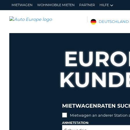
MIETWAGEN
WOHNMOBILE MIETEN
PARTNER
HILFE
AUTO
DEUTSCHLAND
EUROPE
MIETWAGEN
WOHNMOBILE
EURO
MIETEN
PARTNER
KUND
HILFE
MEIN
MEINE
KONTO
BUCHUNG
DEUTSCHLAND
MIETWAGENRATEN SUC
Mietwagen an anderer Station
ANMIETSTATION: