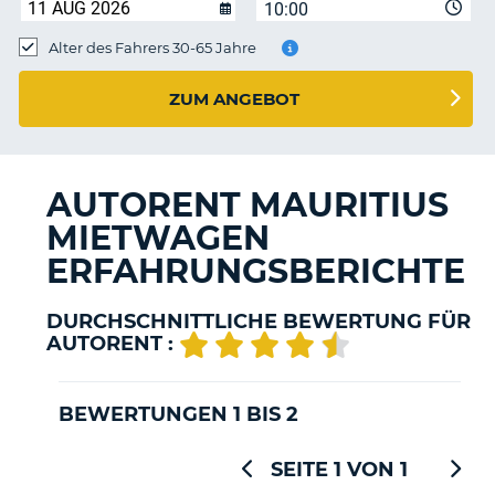
s
10:00
Alter des Fahrers 30-65 Jahre
ZUM ANGEBOT
s
AUTORENT MAURITIUS
MIETWAGEN
ERFAHRUNGSBERICHTE
DURCHSCHNITTLICHE BEWERTUNG FÜR
AUTORENT :
BEWERTUNGEN 1 BIS 2
SEITE 1 VON 1
Z