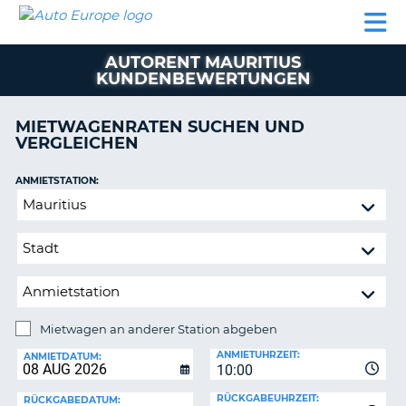
AUTO
MIETWAGEN
WOHNMOBILE
MIETWAGEN
PARTNER
HILFE
EUROPE
MIETEN
WOHNMOBILE
AUTORENT MAURITIUS
N
MIETEN
KUNDENBEWERTUNGEN
PARTNER
NE
MIETWAGENRATEN SUCHEN UND
HILFE
NG
VERGLEICHEN
MEIN
KONTO
n,
ANMIETSTATION:
Mietwagen
MEINE
an
BUCHUNG
anderer
DEUTSCHLAND
Station
abgeben
Mietwagen an anderer Station abgeben
RÜCKGABESTATION:
ANMIETUHRZEIT:
ANMIETDATUM:
?
10:00
RÜCKGABEUHRZEIT:
RÜCKGABEDATUM: