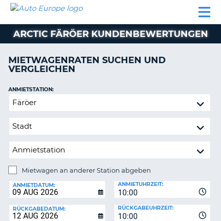
AUTO
MIETWAGEN
WOHNMOBILE
MIETWAGEN
PARTNER
HILFE
EUROPE
MIETEN
WOHNMOBILE
ARCTIC FÄRÖER KUNDENBEWERTUNGEN
N
MIETEN
PARTNER
MIETWAGENRATEN SUCHEN UND
NE
VERGLEICHEN
HILFE
NG
MEIN
ANMIETSTATION:
KONTO
n,
Mietwagen
MEINE
an
BUCHUNG
anderer
Station
DEUTSCHLAND
abgeben
Mietwagen an anderer Station abgeben
RÜCKGABESTATION:
ANMIETUHRZEIT:
ANMIETDATUM:
10:00
?
RÜCKGABEUHRZEIT:
RÜCKGABEDATUM:
10:00