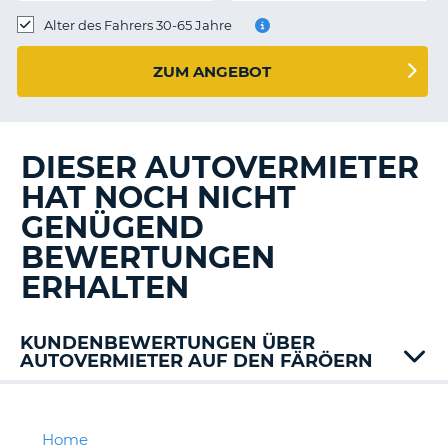
s
Alter des Fahrers 30-65 Jahre
ZUM ANGEBOT
s
DIESER AUTOVERMIETER
HAT NOCH NICHT
GENÜGEND
BEWERTUNGEN
ERHALTEN
KUNDENBEWERTUNGEN ÜBER
AUTOVERMIETER AUF DEN FÄRÖERN
62
N
Budget
Home
Z