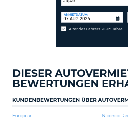
RÜCKGABESTATION:
ANMIETDATUM:
Mietwagen
an
Alter des Fahrers 30-65 Jahre
anderer
Station
abgeben
DIESER AUTOVERMIE
BEWERTUNGEN ERH
KUNDENBEWERTUNGEN ÜBER AUTOVERMI
Europcar
Niconico Re