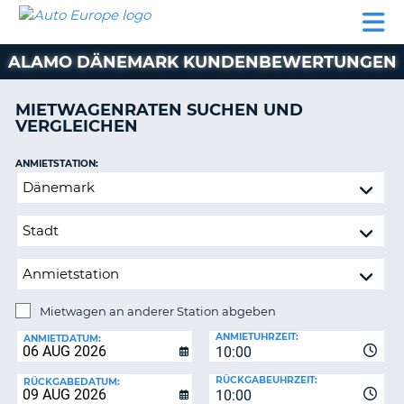
AUTO
MIETWAGEN
WOHNMOBILE
MIETWAGEN
PARTNER
HILFE
EUROPE
MIETEN
WOHNMOBILE
ALAMO DÄNEMARK KUNDENBEWERTUNGEN
N
MIETEN
PARTNER
MIETWAGENRATEN SUCHEN UND
NE
VERGLEICHEN
HILFE
NG
MEIN
ANMIETSTATION:
KONTO
n,
Mietwagen
MEINE
an
BUCHUNG
anderer
Station
DEUTSCHLAND
abgeben
Mietwagen an anderer Station abgeben
RÜCKGABESTATION:
ANMIETUHRZEIT:
ANMIETDATUM:
10:00
?
RÜCKGABEUHRZEIT:
RÜCKGABEDATUM:
10:00