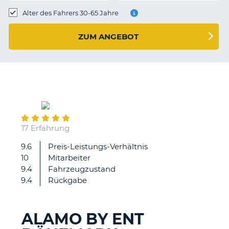
s
Alter des Fahrers 30-65 Jahre
ZUM ANGEBOT
s
December
13
17 Erfahrung
9.6
Preis-Leistungs-Verhältnis
Alles
10
Mitarbeiter
super
9.4
Fahrzeugzustand
9.4
Rückgabe
ALAMO BY ENT
Z